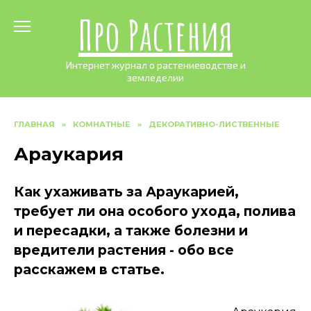
Skip
Про Растения
to
content
Интернет журнал о растениеводстве и
земледелии
ГЛАВНАЯ
»
КОМНАТНЫЕ
»
ДЕКОРАТИВНО-ЛИСТВЕННЫЕ
Араукария
Как ухаживать за Араукарией,
требует ли она особого ухода, полива
и пересадки, а также болезни и
вредители растения - обо все
расскажем в статье.