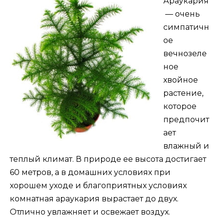
Араукария
— очень
симпатичн
ое
вечнозеле
ное
хвойное
растение,
которое
предпочит
ает
влажный и
теплый климат. В природе ее высота достигает
60 метров, а в домашних условиях при
хорошем уходе и благоприятных условиях
комнатная араукария вырастает до двух.
Отлично увлажняет и освежает воздух.