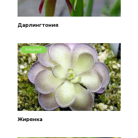
Дарлингтония
ХИЩНЫЕ
Жирянка