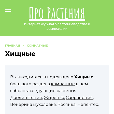
Skip
Про Растения
to
content
Интернет журнал о растениеводстве и
земледелии
ГЛАВНАЯ
»
КОМНАТНЫЕ
Хищные
Вы находитесь в подразделе
Хищные
,
большого раздела
комнатные
в нём
собраны следующие растения:
Дарлингтония
,
Жирянка
,
Саррацения
,
Венерина мухоловка
,
Росянка
,
Непентес
.