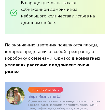
В народе цветок называют
«обнаженной дамой» из-за
небольшого количества листьев на
длинном стебле.
По окончанию цветения появляются плоды,
которые представляют собой трёхгранную
коробочку с семенами. Однако,
в комнатных
условиях растение плодоносит очень
редко
.
Мнение эксперта
Вера Ивановна Ш
С детства увлекалась разведением комнатных
цветов, затем решила посвятить свою жизнь
ландшафтному дизайну и садоводству.