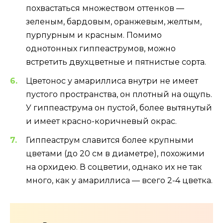
похвастаться множеством оттенков —
зеленым, бардовым, оранжевым, желтым,
пурпурным и красным. Помимо
однотонных гиппеаструмов, можно
встретить двухцветные и пятнистые сорта.
Цветонос у амариллиса внутри не имеет
пустого пространства, он плотный на ощупь.
У гиппеаструма он пустой, более вытянутый
и имеет красно-коричневый окрас.
Гиппеаструм славится более крупными
цветами (до 20 см в диаметре), похожими
на орхидею. В соцветии, однако их не так
много, как у амариллиса — всего 2-4 цветка.