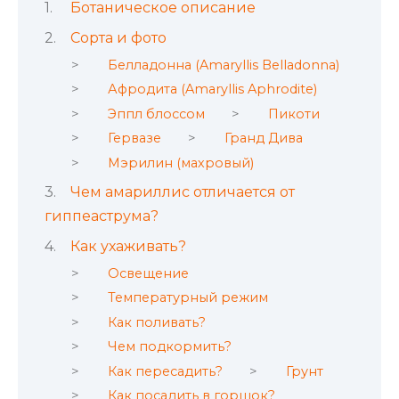
Ботаническое описание
Сорта и фото
Белладонна (Amaryllis Belladonna)
Афродита (Amaryllis Aphrodite)
Эппл блоссом
Пикоти
Гервазе
Гранд Дива
Мэрилин (махровый)
Чем амариллис отличается от
гиппеаструма?
Как ухаживать?
Освещение
Температурный режим
Как поливать?
Чем подкормить?
Как пересадить?
Грунт
Как посадить в горшок?