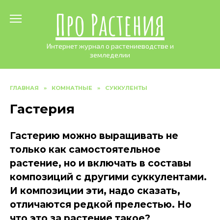
Skip
Про Растения
to
content
Интернет журнал о растениеводстве и
земледелии
ГЛАВНАЯ
»
КОМНАТНЫЕ
»
СУККУЛЕНТЫ
Гастерия
Гастерию можно выращивать не
только как самостоятельное
растение, но и включать в составы
композиций с другими суккулентами.
И композиции эти, надо сказать,
отличаются редкой прелестью. Но
что это за растение такое?