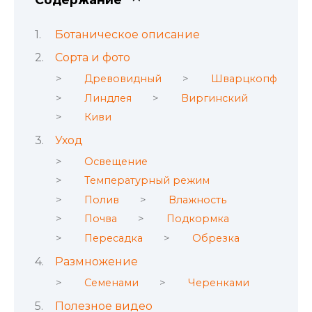
Ботаническое описание
Сорта и фото
Древовидный
Шварцкопф
Линдлея
Виргинский
Киви
Уход
Освещение
Температурный режим
Полив
Влажность
Почва
Подкормка
Пересадка
Обрезка
Размножение
Семенами
Черенками
Полезное видео