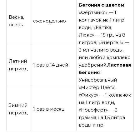
Бегония с цветом
:
«Фертмикс» — 1
Весна,
колпачок на 1 литр
еженедельно
осень
воды, «Fertika
Люкс» — 15 гр., на 8
литров, «Энерген» —
3 мл на литр воды,
или любой комплекс
Летний
1 раз в 14 дней
удобрений.
Листовая
период
бегония
:
Универсальный
«Мистер Цвет»,
«Фикус» — 1 колпачок
на 1 литр воды,
Зимний
1 раз в месяц
«Новоферт» — 3
период
грамма на 1,5 литра
воды и пр.