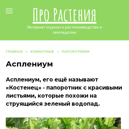
Skip
Про Растения
to
content
Интернет журнал о растениеводстве и
земледелии
ГЛАВНАЯ
»
КОМНАТНЫЕ
»
ПАПОРОТНИКИ
Асплениум
Асплениум, его ещё называют
«Костенец» - папоротник с красивыми
листьями, которые похожи на
струящийся зеленый водопад.