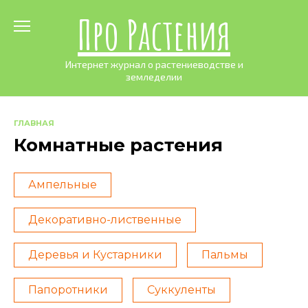
Skip
Про Растения
to
content
Интернет журнал о растениеводстве и
земледелии
ГЛАВНАЯ
Комнатные растения
Ампельные
Декоративно-лиственные
Деревья и Кустарники
Пальмы
Папоротники
Суккуленты