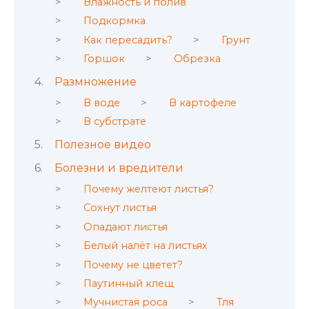
Влажность и полив
Подкормка
Как пересадить?
Грунт
Горшок
Обрезка
Размножение
В воде
В картофеле
В субстрате
Полезное видео
Болезни и вредители
Почему желтеют листья?
Сохнут листья
Опадают листья
Белый налёт на листьях
Почему не цветет?
Паутинный клещ
Мучнистая роса
Тля