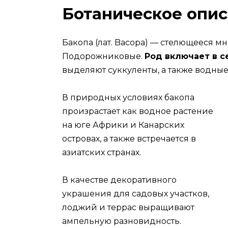
Ботаническое опи
Бакопа (лат. Bacopa) — стелющееся м
Подорожниковые.
Род включает в с
выделяют суккуленты, а также водны
В природных условиях бакопа
произрастает как водное растение
на юге Африки и Канарских
островах, а также встречается в
азиатских странах.
В качестве декоративного
украшения для садовых участков,
лоджий и террас выращивают
ампельную разновидность.