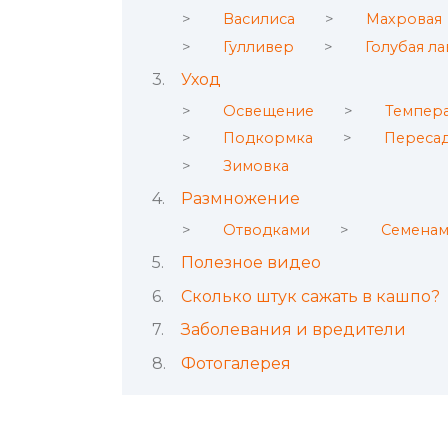
Василиса
Махровая
Гулливер
Голубая л
Уход
Освещение
Темпер
Подкормка
Переса
Зимовка
Размножение
Отводками
Семена
Полезное видео
Сколько штук сажать в кашпо?
Заболевания и вредители
Фотогалерея