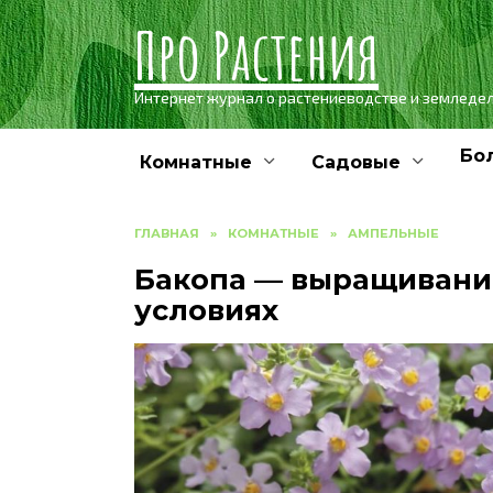
Skip
Про Растения
to
content
Интернет журнал о растениеводстве и земледе
Бо
Комнатные
Садовые
ГЛАВНАЯ
»
КОМНАТНЫЕ
»
АМПЕЛЬНЫЕ
Бакопа — выращивани
условиях