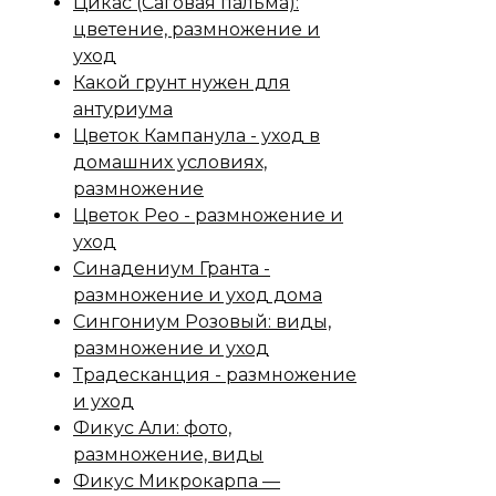
Цикас (Саговая пальма):
цветение, размножение и
уход
Какой грунт нужен для
антуриума
Цветок Кампанула - уход в
домашних условиях,
размножение
Цветок Рео - размножение и
уход
Синадениум Гранта -
размножение и уход дома
Сингониум Розовый: виды,
размножение и уход
Традесканция - размножение
и уход
Фикус Али: фото,
размножение, виды
Фикус Микрокарпа —