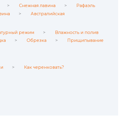
Снежная лавина
Рафаэль
авина
Австралийская
атурный режим
Влажность и полив
дка
Обрезка
Прищипывание
ми
Как черенковать?