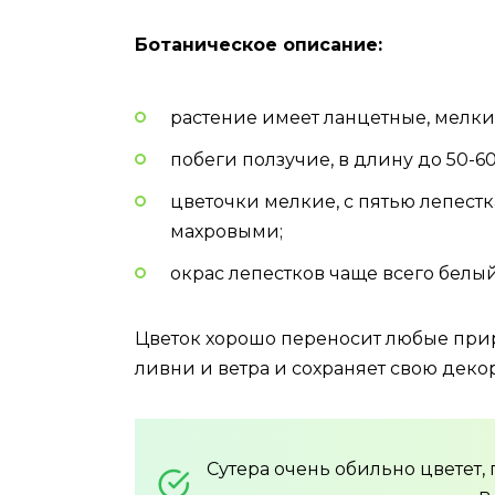
Ботаническое описание:
растение имеет ланцетные, мелкие
побеги ползучие, в длину до 50-60 
цветочки мелкие, с пятью лепест
махровыми;
окрас лепестков чаще всего белы
Цветок хорошо переносит любые при
ливни и ветра и сохраняет свою деко
Сутера очень обильно цветет