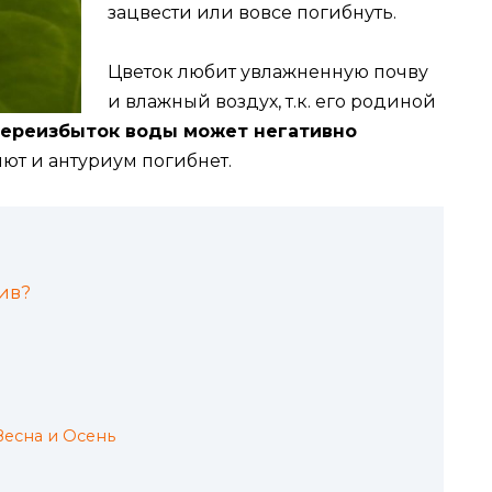
зацвести или вовсе погибнуть.
Цветок любит увлажненную почву
и влажный воздух, т.к. его родиной
переизбыток воды может негативно
ют и антуриум погибнет.
лив?
Весна и Осень