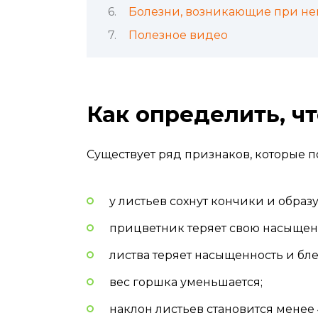
Болезни, возникающие при н
Полезное видео
Как определить, ч
Существует ряд признаков, которые п
у листьев сохнут кончики и образ
прицветник теряет свою насыщенн
листва теряет насыщенность и бле
вес горшка уменьшается;
наклон листьев становится менее 