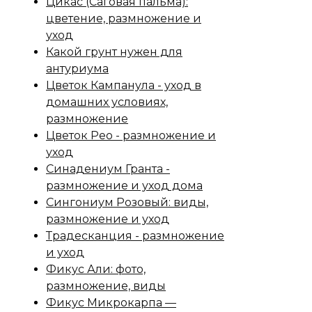
Цикас (Саговая пальма):
цветение, размножение и
уход
Какой грунт нужен для
антуриума
Цветок Кампанула - уход в
домашних условиях,
размножение
Цветок Рео - размножение и
уход
Синадениум Гранта -
размножение и уход дома
Сингониум Розовый: виды,
размножение и уход
Традесканция - размножение
и уход
Фикус Али: фото,
размножение, виды
Фикус Микрокарпа —