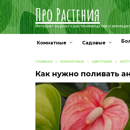
Skip
Про Растения
to
content
Интернет журнал о растениеводстве и земледе
Бо
Комнатные
Садовые
ГЛАВНАЯ
»
КОМНАТНЫЕ
»
ЦВЕТУЩИЕ
»
АНТУ
Как нужно поливать а